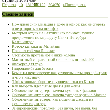
Страница 20 из 438
«
Первая
«
...
10
...
18
19
20
21
22
...
30
40
50
...
»
Последняя »
Свежие записи
Пожарная сигнализация в доме и офисе: как не сгореть
и не разориться на штрафах
Быстрый отдых на Балтике: как поймать лучшие
предложения по маршруту Санкт-Петербург –
Калининград
Кресло-качалка из Малайзии
Поющая собачка Ловелас
Стоимость протеза ноги ниже колена
Магнитный сверлильный станок bds mabasic 200
Фаскорез для труб
Гидропломба для бетона
Комнаты переговоров: как устроены чаты про арбитраж
и что в них ищут
Эффективные сборные грузоперевозки из Китая
Как выбрать идеальные цветы для жены
Обновление интерьера: замена кухонных фасадов
Обновление интерьера: замена фасадов кухни в Москве
Обновление интерьера: как поменять фасады на
кухонном гарнитуре
За европейским потолком. Без шума, без пыли, без