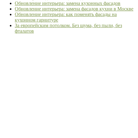
Обновление интерьера: замена кухонных фасадов
Обновление интерьера: замена фасадов кухни в Москве
Обновление интерьера: как поменять фасады на
кухонном гарнитуре
За европейским потолком. Без шума, без пыли, без
фталатов