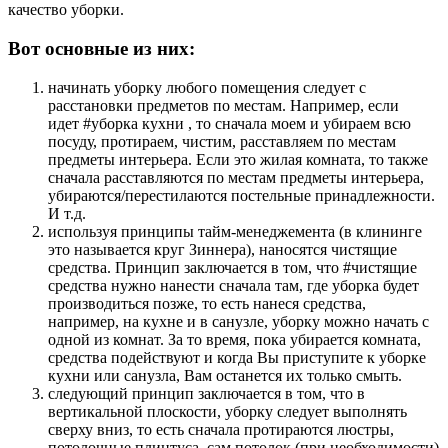
качество уборки.
Вот основные из них:
начинать уборку любого помещения следует с
расстановки предметов по местам. Например, если
идет #уборка кухни , то сначала моем и убираем всю
посуду, протираем, чистим, расставляем по местам
предметы интерьера. Если это жилая комната, то также
сначала расставляются по местам предметы интерьера,
убираются/перестилаются постельные принадлежности.
И т.д.
используя принципы тайм-менеджемента (в клининге
это называется круг Зиннера), наносятся чистящие
средства. Принцип заключается в том, что #чистящие
средства нужно нанести сначала там, где уборка будет
производиться позже, то есть нанеся средства,
например, на кухне и в санузле, уборку можно начать с
одной из комнат. За то время, пока убирается комната,
средства подействуют и когда Вы приступите к уборке
кухни или санузла, Вам останется их только смыть.
следующий принцип заключается в том, что в
вертикальной плоскости, уборку следует выполнять
сверху вниз, то есть сначала протираются люстры,
потолочные плинтуса, сам потолок (при необходимости)