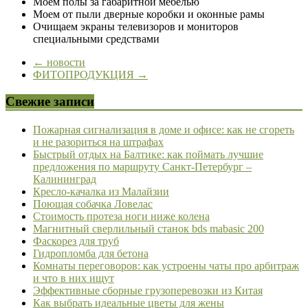
Моем полы за габаритной мебелью
Моем от пыли дверные коробки и оконные рамы
Очищаем экраны телевизоров и мониторов
специальными средствами
←
новости
ФИТОПРОДУКЦИЯ
→
Свежие записи
Пожарная сигнализация в доме и офисе: как не сгореть
и не разориться на штрафах
Быстрый отдых на Балтике: как поймать лучшие
предложения по маршруту Санкт-Петербург –
Калининград
Кресло-качалка из Малайзии
Поющая собачка Ловелас
Стоимость протеза ноги ниже колена
Магнитный сверлильный станок bds mabasic 200
Фаскорез для труб
Гидропломба для бетона
Комнаты переговоров: как устроены чаты про арбитраж
и что в них ищут
Эффективные сборные грузоперевозки из Китая
Как выбрать идеальные цветы для жены