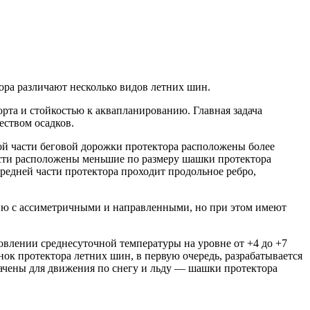
ора различают несколько видов летних шин.
та и стойкостью к аквапланированию. Главная задача
еством осадков.
 части беговой дорожки протектора расположены более
части расположены меньшие по размеру шашки протектора
средней части протектора проходит продольное ребро,
ю с ассиметричными и направленными, но при этом имеют
овлении среднесуточной температуры на уровне от +4 до +7
ок протектора летних шин, в первую очередь, разрабатывается
ачены для движения по снегу и льду — шашки протектора