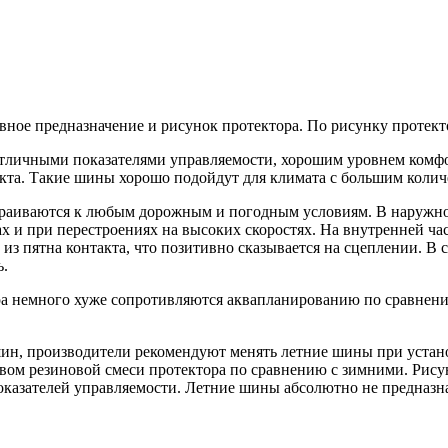
вное предназначение и рисунок протектора. По рисунку протект
тличными показателями управляемости, хорошим уровнем комфор
кта. Такие шины хорошо подойдут для климата с большим колич
раиваются к любым дорожным и погодным условиям. В наружной
тах и при перестроениях на высоких скоростях. На внутренней 
из пятна контакта, что позитивно сказывается на сцеплении. В 
ь.
 немного хуже сопротивляются аквапланированию по сравнени
шин, производители рекомендуют менять летние шины при устан
вом резиновой смеси протектора по сравнению с зимними. Рисун
оказателей управляемости. Летние шины абсолютно не предназн