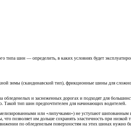
го типа шин — определить, в каких условиях будет эксплуатиро
жной зимы (скандинавский тип), фрикционные шины для сложно
обледенелых и заснеженных дорогах и подходят для большинств
но. Такой тип шин предпочтителен для начинающих водителей.
елизированными или «липучками») не уступают шипованным ши
, что позволяет им дольше сохранять эластичность при низкой
и движении по обледенелым поверхностям на этих шинах нужно б