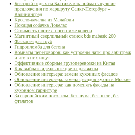
Быстрый отдых на Балтике: как поймать лучшие
предложения по маршруту Санкт-Петербург –
Калининград
Кресло-качалка из Малайзии
Поющая собачка Ловелас
Стоимость протеза ноги ниже колена
Магнитный сверлильный станок bds mabasic 200
Фаскорез для труб
Гидропломба для бетона
Комнаты переговоров: как устроены чаты про арбитраж
и что в них ищут
Эффективные сборные грузоперевозки из Китая
Как выбрать идеальные цветы для жены
Обновление интерьера: замена кухонных фасадов
Обновление интерьера: замена фасадов кухни в Москве
Обновление интерьера: как поменять фасады на
кухонном гарнитуре
За европейским потолком. Без шума, без пыли, без
фталатов