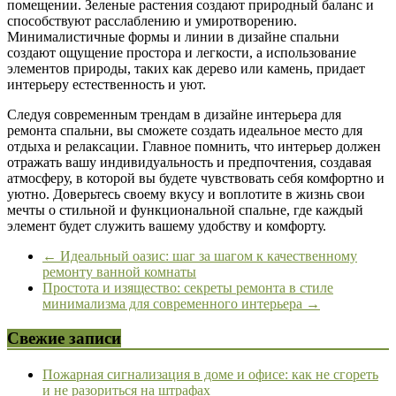
помещении. Зеленые растения создают природный баланс и
способствуют расслаблению и умиротворению.
Минималистичные формы и линии в дизайне спальни
создают ощущение простора и легкости, а использование
элементов природы, таких как дерево или камень, придает
интерьеру естественность и уют.
Следуя современным трендам в дизайне интерьера для
ремонта спальни, вы сможете создать идеальное место для
отдыха и релаксации. Главное помнить, что интерьер должен
отражать вашу индивидуальность и предпочтения, создавая
атмосферу, в которой вы будете чувствовать себя комфортно и
уютно. Доверьтесь своему вкусу и воплотите в жизнь свои
мечты о стильной и функциональной спальне, где каждый
элемент будет служить вашему удобству и комфорту.
←
Идеальный оазис: шаг за шагом к качественному
ремонту ванной комнаты
Простота и изящество: секреты ремонта в стиле
минимализма для современного интерьера
→
Свежие записи
Пожарная сигнализация в доме и офисе: как не сгореть
и не разориться на штрафах