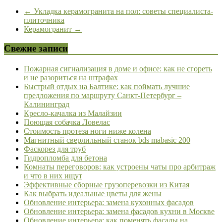
←
Укладка керамогранита на пол: советы специалиста-
плиточника
Керамогранит
→
Свежие записи
Пожарная сигнализация в доме и офисе: как не сгореть
и не разориться на штрафах
Быстрый отдых на Балтике: как поймать лучшие
предложения по маршруту Санкт-Петербург –
Калининград
Кресло-качалка из Малайзии
Поющая собачка Ловелас
Стоимость протеза ноги ниже колена
Магнитный сверлильный станок bds mabasic 200
Фаскорез для труб
Гидропломба для бетона
Комнаты переговоров: как устроены чаты про арбитраж
и что в них ищут
Эффективные сборные грузоперевозки из Китая
Как выбрать идеальные цветы для жены
Обновление интерьера: замена кухонных фасадов
Обновление интерьера: замена фасадов кухни в Москве
Обновление интерьера: как поменять фасады на