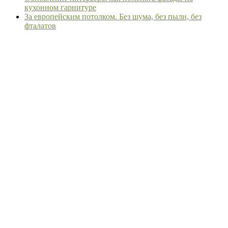
кухонном гарнитуре
За европейским потолком. Без шума, без пыли, без
фталатов